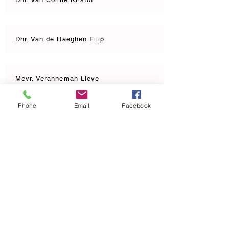
Dhr. Van de Haeghen Filip
Mevr. Veranneman Lieve
Phone
Email
Facebook
Dhr. Vanderlinde Bert
Coördinerend directeur
Mevr. Joosten Patricia